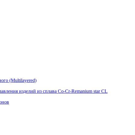
го (Multilayered)
лавления изделий из сплава Co-Cr-Remanium star CL
онов