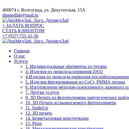
400074 г. Волгоград, ул. Депутатская, 15А
dipmedlab@mail.ru
Дип
мед
Лаб
+
ЗАДАТЬ ВОПРОС
СТАТЬ КЛИЕНТОМ
+7 (937) 751-31-36
Дип
мед
Лаб
Главная
О нас
Услуги
1. Индивидуальные абатменты из титана
3. Изделия из диоксида циркония ZrO2
4.Изделия из диоксида циркония послойноокрашенно
5. Изделия фрезерованные из CoCr, PMMA,титана
6. Изготовление методом селективного лазерного п
7. Другие услуги
9. 3D Печать из фотополимера хирургических шабл
10. 3D Печать из выжигаемого фотополимера
11. SmileUp
12. 3D печать
14. Безметалловые конструкции
15. Press
16. Металлокерамические конструкции